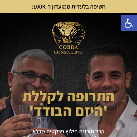
חשיפה בלעדית ממועדון ה-100K:
פתח סרגל נגישות
התרופה לקללת
'היזם הבודד'
קבל תוכנית חילוץ פרקטית מכלא