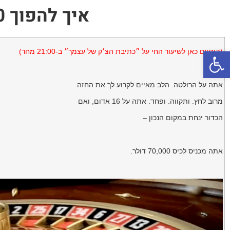
איך להפוך 2,000 דולר ל-70,000 דולר… על בטוח?
פתח סרגל נגישות
(
הירשם כאן לשיעור החי על ״כתיבת הצ׳ק של עצמך״ ב-21:00 מחר
)
אתה על הרולטה. הלב מאיים לקרוע לך את החזה
מרוב לחץ. ותקווה. ופחד. אתה על 16 אדום, ואם
הכדור ינחת במקום הנכון –
אתה מכניס לכיס 70,000 דולר.