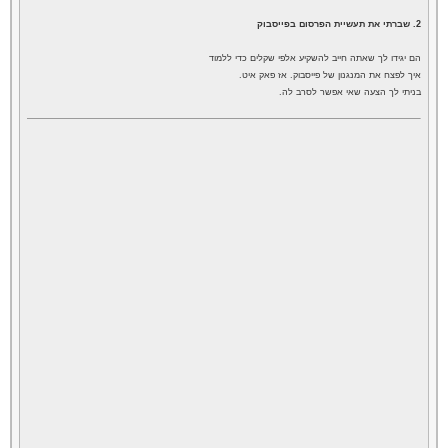
2. שברתי את תעשיית הפרסום בפייסבוק
הם יגידו לך שאתה חייב להשקיע אלפי שקלים כדי ללמוד
איך לפצח את המנגנון של פייסבוק. אז פאק איט.
בניתי לך
הצעה שאי אפשר לסרב לה.