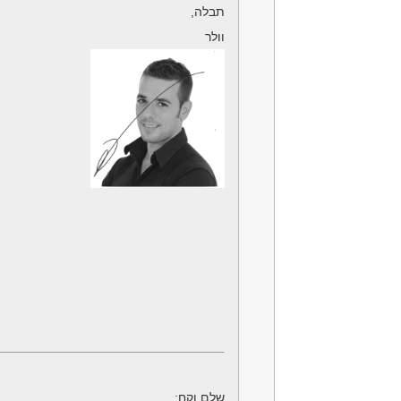
תבלה,
וולר
שלם וקח: