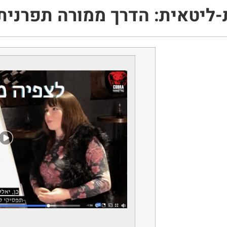
ית: הדרך ממורה תפרנית ל-100k בחו