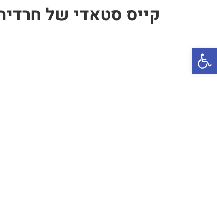
קייס סטאדי של חרדית-ליטא
פתח סרגל נגישות