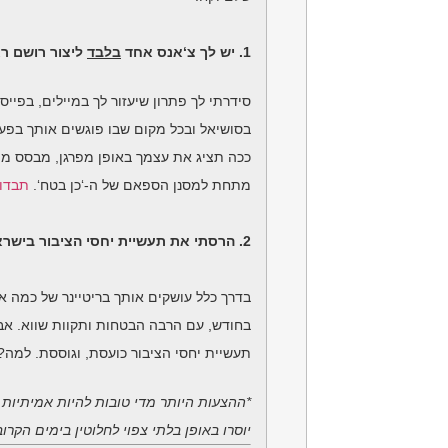
1. יש לך צ‘אנס אחד
בלבד
ליצור רושם רא
סידרתי לך פתרון שיעזור לך במיילים, בפייס
בסושיאל ובכל מקום שבו פוגשים אותך בפע
ככה תציג את עצמך באופן מפרגן, מבסס מוני
מתחת למסנן הספאם של ה-‘כן בטח‘.
תבדוק
2. הרסתי את תעשיית יחסי הציבור בישראל
בדרך כלל עושקים אותך בריטיינר של כמה א
בחודש, עם הרבה הבטחות ותקוות שווא. אבל
תעשיית יחסי הציבור כועסת, וגוססת. למה
*ההצעות היותר מדי טובות להיות אמיתיות 
יוסרו באופן בלתי צפוי לחלוטין בימים הקרו