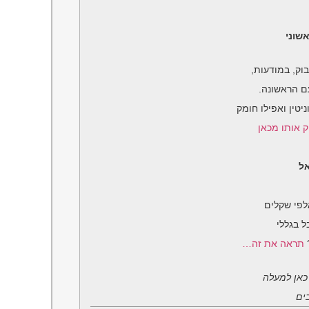
שוני
בוק, במודעות,
ם הראשונה.
טין ואפילו חומק
 אותו מכאן
לפי שקלים
 בגללי
?
תראה את זה…
כאן למעלה
בים