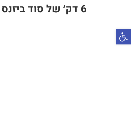
6 דק׳ של סוד ביזנס מביש שגם הגורו שאתה סוגד לו מסתיר ממך…
פתח סרגל נגישות