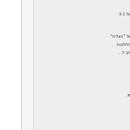
3-
ל ״הצליח״
חלטות
תך ל…
ת