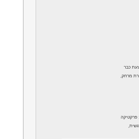
רת מרחק,
גשית,