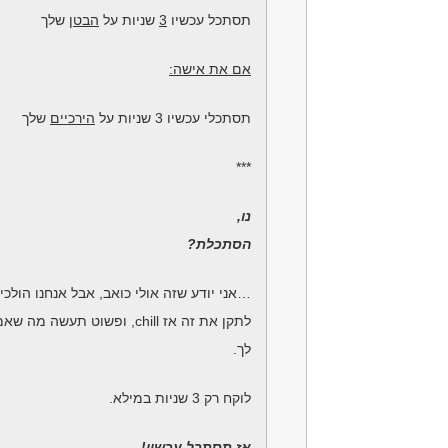
תסתכל עכשיו
3
שניות על
הבטן
שלך
אם את אישה:
תסתכלי עכשיו
3
שניות על
הירכיים
שלך
***
נו,
הסתכלת?
…אני יודע שזה אולי כואב, אבל אנחנו הולכי
לתקן את זה אז chill, ופשוט תעשה מה שאמרתי
לך.
לוקח רק 3 שניות במילא.
אז תסתכל עכשיו!