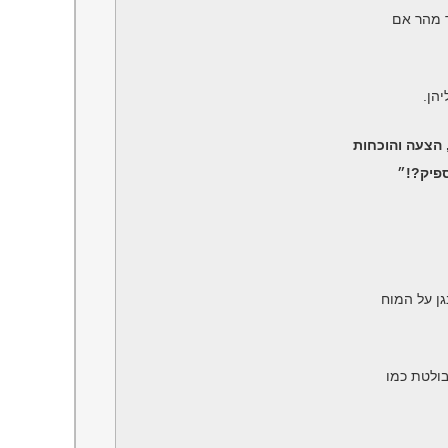
 מהר אם
הן.
 הצעה והוכחות
ספיק?!״
גן על המוח
בולטת כמו