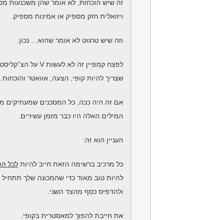
זה שיש הוכחות, לא אומר שהן משכנעות מס
ויזואלית חזק מספיק או אמינות מספיק.
וזה שיש טרגוט לא אומר שהוא… נכון.
לפצח קמפיין זה לא לעשות V על הצ׳קליסט שאומר
שצריך להיות קופי, הצעה, אוואטר והוכחות
אם זה היה ככה, כל המסכנים שמעתיקים מ
המילים האלה היו כבר מזמן עשירים.
העניין הוא זה:
כל מרכיב ברשימה הזאת חייב להיות
לכל הפ
להיות טוב מאוד כדי שהמכונה שלך תתחיל 
ולהדפיס כסף מהצד השני.
את חייבת להפוך למאסטרית בקופי.