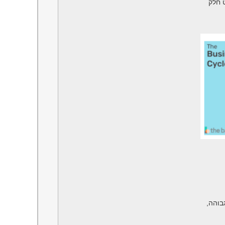
ט חלק
בוהה,