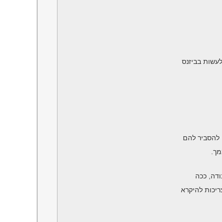
עשות בביזנס
 להסביר להם
מך.
דה, ככה
יכות להיקרא