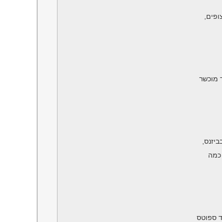
ופים,
 מוכשר
יזנס,
 כמה
נד ספוטס