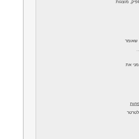
פיק, מוצגות
…
מני את
חות
לטרטר