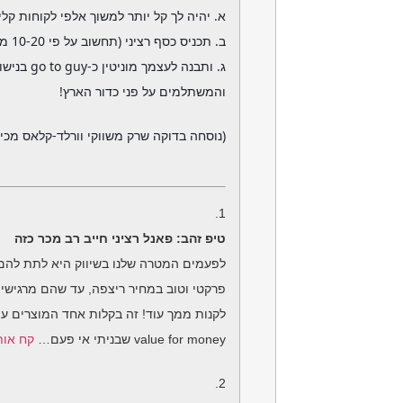
א. יהיה לך קל יותר למשוך אלפי לקוחות קל
ב. תכניס כסף רציני (תחשוב על פי 10-20 ממה שאתה עושה היום)
ג. ותבנה לעצמך מוניטין כ-go to guy בנישות ובשווקים הרותחים
והמשתלמים על פני כדור הארץ!
(נוסחה בדוקה שרק משווקי וורלד-קלאס מכיר
1.
טיפ זהב: פאנל רציני חייב רב מכר כזה
לפעמים המטרה שלנו בשיווק היא לתת להם 
פרקטי וטוב במחיר ריצפה, עד שהם מרגיש
לקנות ממך עוד! זה בקלות אחד המוצרים ע
value for money
שבניתי אי פעם…
קח אות
2.