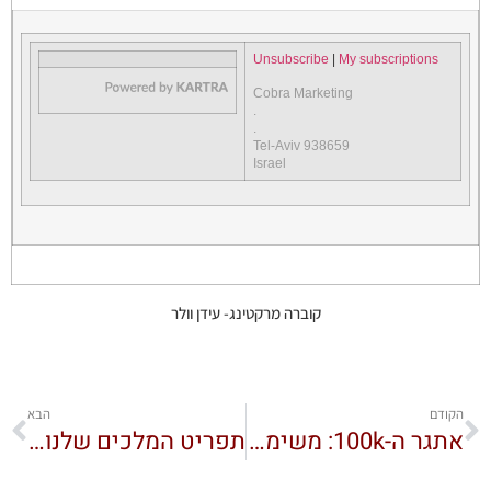
Unsubscribe
|
My subscriptions
Cobra Marketing
.
.
Tel-Aviv 938659
Israel
קוברה מרקטינג- עידן וולר
הקודם
הבא
אתגר ה-100k: משימה #5 – למי שעובד קשה מדי…
תפריט המלכים שלנו ליום שלישי ב-12:00