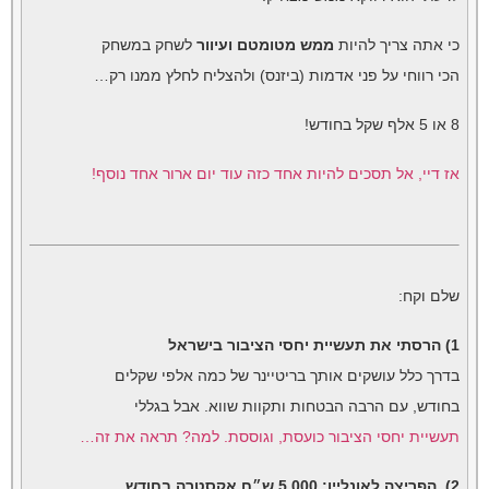
כי אתה צריך להיות
ממש מטומטם ועיוור
לשחק במשחק
הכי רווחי על פני אדמות (ביזנס) ולהצליח לחלץ ממנו רק…
8 או 5 אלף שקל בחודש!
אז דיי, אל תסכים להיות אחד כזה עוד יום ארור אחד נוסף!
שלם וקח:
1) הרסתי את תעשיית יחסי הציבור בישראל
בדרך כלל עושקים אותך בריטיינר של כמה אלפי שקלים
בחודש, עם הרבה הבטחות ותקוות שווא. אבל בגללי
תעשיית יחסי הציבור כועסת, וגוססת. למה? תראה את זה…
2) הפריצה לאונליין: 5,000 ש״ח אקסטרה בחודש