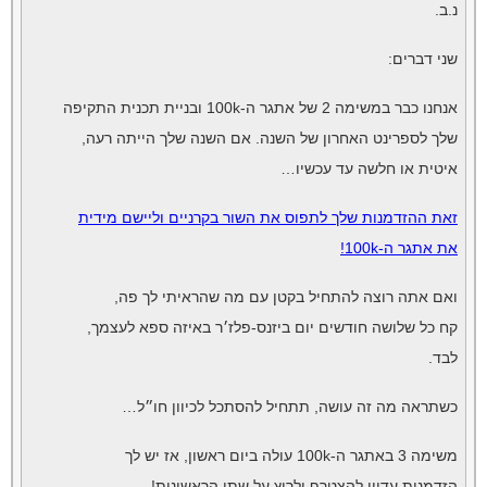
נ.ב.
שני דברים:
אנחנו כבר במשימה 2 של אתגר ה-100k ובניית תכנית התקיפה
שלך לספרינט האחרון של השנה. אם השנה שלך הייתה רעה,
איטית או חלשה עד עכשיו…
זאת ההזדמנות שלך לתפוס את השור בקרניים וליישם מידית
את
אתגר ה-100k!
ואם אתה רוצה להתחיל בקטן עם מה שהראיתי לך פה,
קח כל שלושה חודשים יום ביזנס-פלז׳ר באיזה ספא לעצמך,
לבד.
כשתראה מה זה עושה, תתחיל להסתכל לכיוון חו״ל…
משימה 3 באתגר ה-100k עולה ביום ראשון, אז יש לך
הזדמנות עדיין להצטרף ולרוץ על שתי הראשונות!