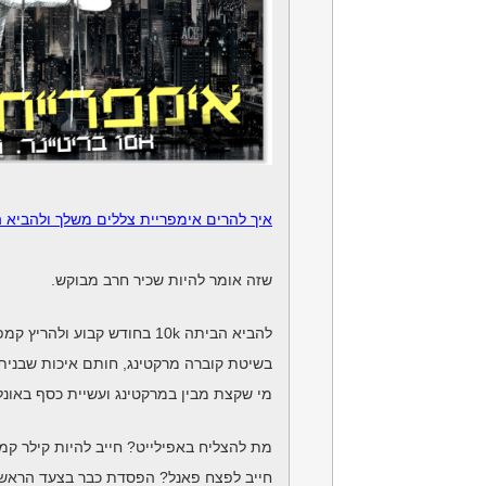
איך להרים אימפריית צללים משלך ולהביא הביתה 10,000 שקל בחודש קבו
שזה אומר להיות שכיר חרב מבוקש.
להביא הביתה 10k בחודש קבוע ולהריץ קמפיינים רווחיים להחריד באונליין
בשיטת קוברה מרקטינג, חותם איכות שבניתי
מי שקצת מבין במרקטינג ועשיית כסף באונלי
מת להצליח באפילייט? חייב להיות קילר קמפ
חייב לפצח פאנל? הפסדת כבר בצעד הראשון