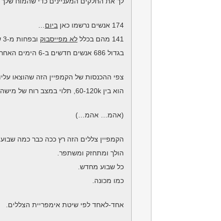
לך את החלקים המעניינים כדי שהמוח שלך
174 אנשים נרשמו כאן
ביום
…
141 מהם בכלל
לא מפייסבוק
ובפחות מ-3 ש״ח,
בגדול 686 אנשים חדשים ב-6 הימים האחרונים.
צפי ההכנסות של הקמפיין הזה שהוצאו עליו ע
הוא בין 60-120k, תלוי במצב רוח של מישהי מסוימת מהצפון…
(אהמ… אהמ…)
הקמפיין צללים הזה רץ ככה כבר כמה שבועו
הולך ומתחזק ומשתפר.
כל שבוע מחדש.
כמו מכונה.
אחד-לאחד לפי שיטת אימפריית הצללים.