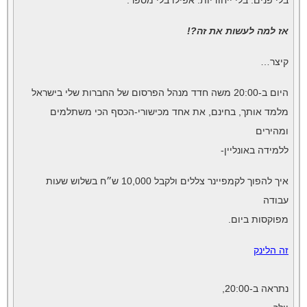
בלי פנים. בלי ייחודיות. אפילו בלי מספר.
אז למה לעשות את זה?!
קיצר…
היום ב-20:00 משה חדד מנהל הפרסום של החברות שלי בישראל
מלמד אותך, בחינם, את אחד מכישורי-הכסף הכי משתלמים
ומהירים
ללמידה באונליין-
איך להפוך לקמפיינר צללים ולקבל 10,000 ש״ח בשלוש שעות
עבודה
מפוקסות ביום.
זה הלינק
נתראה ב-20:00,