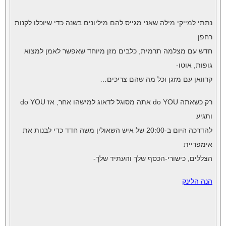
נתתי למייקי מילה שאני מגייס להם מיליונים בשנה כדי שיוכלו לקנות
רחפן
חדש עם מצלמה תרמית, כלבים מזן מיוחד שאפשר לאמן למצוא
גופות, אוטו-
קרוואן עם מזגן וכל מה שהם צריכים…
רק כשאתה do YOU אתה מסוגל לדאוג למישהו אחר, אז do YOU
ותגיע
להדרכה היום ב-20:00 של איש השאולין משה חדד כדי לבנות את
אימפריית
הצללים, כישורי-הכסף שלך והעתיד שלך-
הנה הלינק