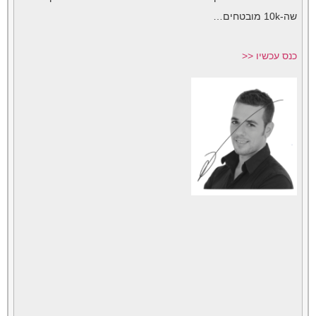
שה-10k מובטחים…
כנס עכשיו <<