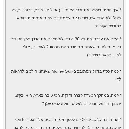
* איך יזמים שאכלו את גללי האונליין (אפילייט, איביי, דרופשיפ, כל
אלה) ולא התייאשו, שריינו את עצמם בתוצאות אמיתיות דווקא
בחודשי הקורונה
* האם אם עברת את גיל 30 ועדיין לא חצבת את הדרך שלך זה גזר
דין מוות לחיים שאתה מתעורר בהם מבסוט? (אולי כן, אולי
לא… תראה בשידור)
* כמה כסף בדיוק מסתובב ב-Money Skill שאנחנו הולכים להראות
לך?
* למה, במהלך הכשרה קצרה וחזקה, הכי טובה בארץ, הוא יבקש,
יתחנן, ירד על הברכיים לפלוש דווקא לכיס שלך?
* אני מדבר על סביב 30 יום לכסף אמיתי בכיס שלך for real ואני
יודע כמה זה יעזור לך להרוויח כמה אלפים מהצד… מזכיר לך גם