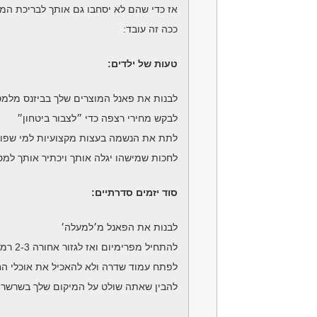
אז כדי שהם לא יסחבו גם אותך לבריכת המר
ככה זה עובד:
טעות של ילדים:
לבנות את פאנל המוצרים שלך בביזנס מלמ
לבקש מחירי רצפה כדי ״לצבור ביטחון״
לתת את הנשמה בעצות מקצועיות למי שפונה ב-DM ואחר כך להתפלא שהם ל
לחכות שמישהו יגלה אותך ויכתיר אותך למ
סוד יזמים סדרתיים:
לבנות את הפאנל מ׳למעלה׳
להתחיל מפרימיום ואז לגזור אחורה 2-3 רמות מוצר
לפתח עמוד שדרה ולא להאכיל את אוכלי הח
להבין שאתה שולט על המיקום שלך בשרשרת