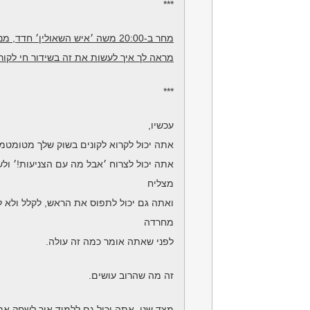
***
מחר ב-20:00 משה ׳איש השאולין׳ חדד, מנהל מחלקת הליבה שלי,
מראה לך איך לעשות את זה בשידור חי לקוראי ספר 
***
עכשיו,
אתה יכול לקרוא לקונים בשוק שלך מטומטמי
אתה יכול לצרוח ׳אבל מה עם הצניעות!׳ ול
מצליח
ואתה גם יכול לתפוס את הראש, לקלל ולא לה
מחרדה
לפני שאתה אומר כמה זה עולה.
זה מה שהרוב עושים.
מצד שני, אתה יכול גם ללמוד איך לשחק 