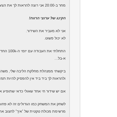
מחר ב-20:00 אני רוצה להראות לך את הצעד הראשון בשידור מיוחד על כסף מיוחד-
הקינג של ערוצי הרווח!
אני לא מעביר את השידור.
לא יכול פשוט.
התחלתי את העבודה עם יזמי ה-100k החדשים שלי ואני שומר את האנרגיה שלי לחבר׳ה,
א-בל…
ביקשתי ממנהלת מחלקת הליבה שלי, משה 
ולהראות לך ביד ביד אין להפסיק להיות תמי
אם יש שידור חי אחד שאולי כדאי שתופיע אל
לשחק את המשחק כמו הגדולים זה לא פחות ענ
מרשימת מכולת טקטית של ׳איך׳ לחצוב את