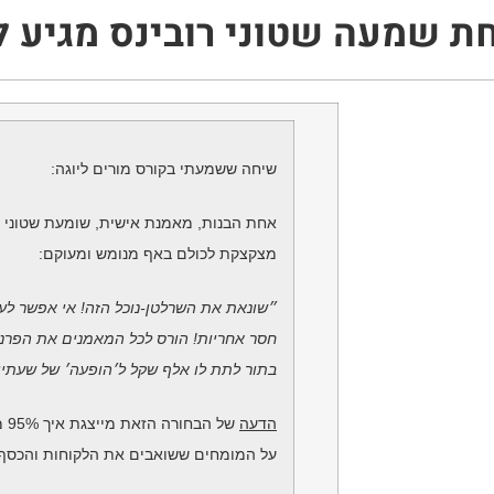
ת שמעה שטוני רובינס מגיע 
שיחה ששמעתי בקורס מורים ליוגה:
אחת הבנות, מאמנת אישית, שומעת שטוני ר
מצקצקת לכולם באף מנומש ומעוקם:
״שונאת את השרלטן-נוכל הזה! אי אפשר לעש
חסר אחריות! הורס לכל המאמנים את הפרנס
בתור לתת לו אלף שקל ל׳הופעה׳ של שעתיי
הדעה
של הבחורה הזאת מייצגת איך 95% מהשחקנים בשוק מסוים חושבים
על המומחים ששואבים את הלקוחות והכסף 