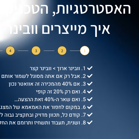
האסטרטגיות, הטכניקות
איך מייצרים וובינר של 480K 
4
3
2
1
1. וובינר ארוך > וובינר קצר
2. אבל רק אם אתה מסוגל לשמור אותם בקשב
3. אם 40% מהמכירה זה אוואטר נכון
4. ואם רק 20% זה קופי
5. ואם שאר ה-40% זאת ההצעה…
6. במקום לחפור את האמאמא של המצגת שלך
7. קודם כל, תכוון מדויק ובתקציב גבוה לאוואטר עם כאב/רצון בוער ב-ppc
8. ושנית, תעבוד ותשחיז ותרומם את החלק של ההצעה