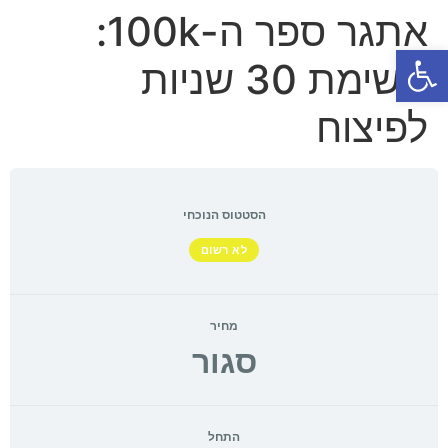
אתגר ספר ה-100k:
פתח סרגל נגישות
משימת 30 שניות
לפיצוח
הסטטוס הנוכחי
לא רשום
מחיר
סגור
התחל