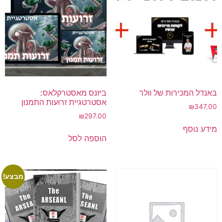
באנדל המכירות של וולר
ביזנס מאסטרקלאס:
אסטרטגיית זרועות התמנון
₪
347.00
₪
297.00
מידע נוסף
הוספה לסל
מבצע!