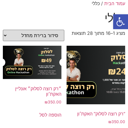
עמוד הבית
/ כללי
כללי
פתח סרגל נגישות
מציג 1–16 מתוך 28 תוצאות
״רק רוצה לסלוק״ אונליין
האקת׳ון
₪
350.00
“רק רוצה לסלוק” האקת׳ון
הוספה לסל
₪
350.00