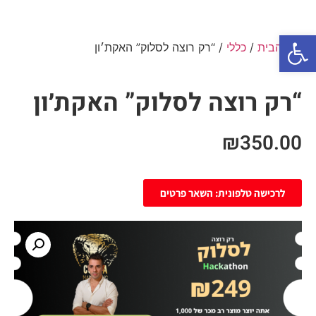
פתח סרגל נגישות
עמוד הבית
/
כללי
/ “רק רוצה לסלוק” האקת׳ון
“רק רוצה לסלוק” האקת׳ון
₪
350.00
לרכישה טלפונית: השאר פרטים