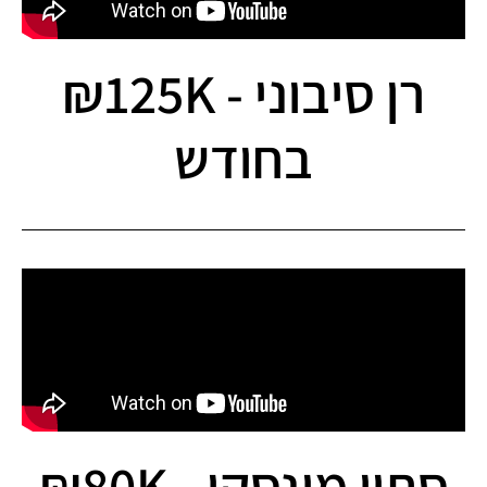
רן סיבוני - 125K₪
בחודש
סתיו מונסקי - 80K₪