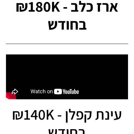
ארז כלב - ₪180K
בחודש
עינת קפלן - ₪140K
בחודש