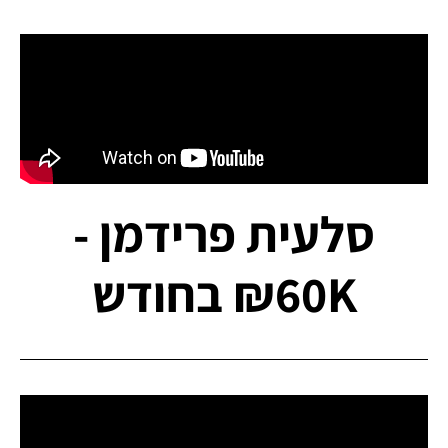
סלעית פרידמן -
60K₪ בחודש