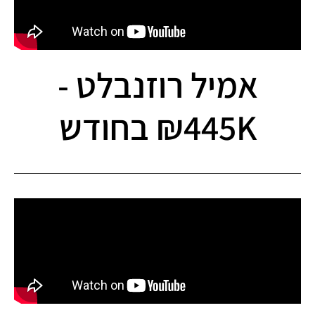
אמיל רוזנבלט -
445K₪ בחודש