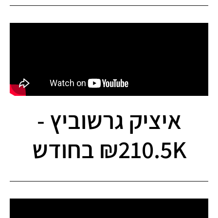
איציק גרשוביץ -
210.5K₪ בחודש