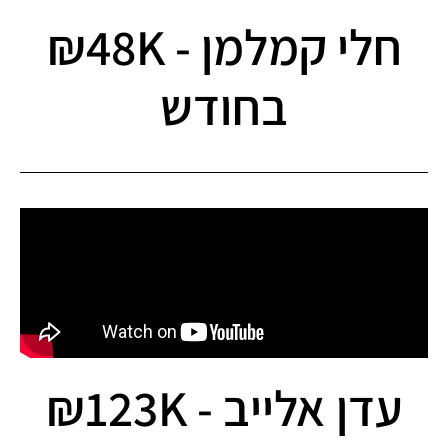
חלי קמלמן - 48K₪
בחודש
עדן אלייב - 123K₪