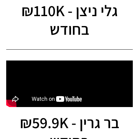
גלי ניצן - 110K₪
בחודש
בר גרין - 59.9K₪