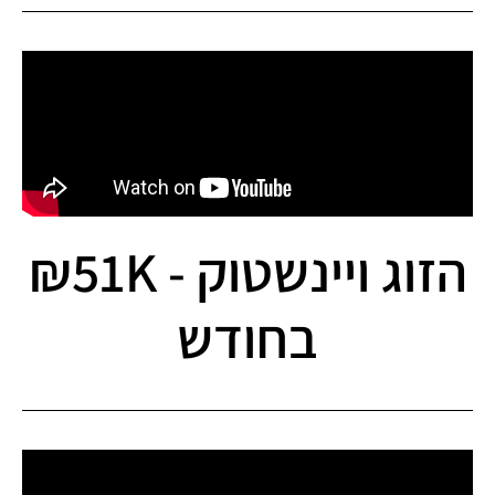
הזוג ויינשטוק - 51K₪
בחודש