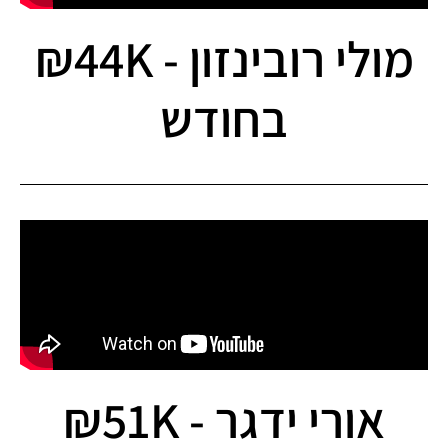
מולי רובינזון - 44K₪
בחודש
אורי ידגר - 51K₪