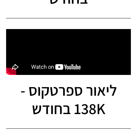
ליאור ספרטקוס -
138K בחודש