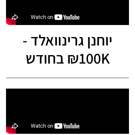
יוחנן גרינוואלד -
₪100K בחודש