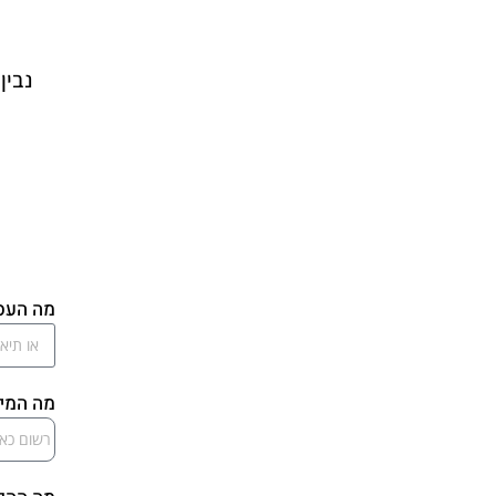
נבין 
מה העס
מה המי