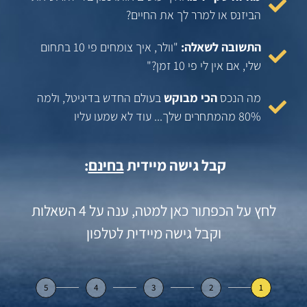
הביזנס או למרר לך את החיים?
התשובה לשאלה:
"וולר, איך צומחים פי 10 בתחום
שלי, אם אין לי פי 10 זמן?"
מה הנכס
הכי מבוקש
בעולם החדש בדיגיטל, ולמה
80% מהמתחרים שלך... עוד לא שמעו עליו
קבל גישה מיידית
בחינם
:
לחץ על הכפתור כאן למטה, ענה על 4 השאלות
וקבל גישה מיידית לטלפון
5
4
3
2
1