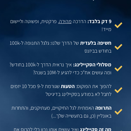
9 דק בלבד:
הדרכה
מהירה
, פרקטית, ופשוטה וליישום
מייד!
חשיפה בלעדית
של הדרך שלנו: גלגל התנופה ל-100k
בחודש בביזנס
מסלולי הסקיילינג:
איך נראית הדרך ל-100k בחודש?
ומה עושים אח"כ כדי להגיע ל-10M בשנה?
להפוך את הפוקוס:
הטעות
שגורמת ל-9 מכל 10 יזמים
לחבל לא במודע בסקיילינג בדיגיטל
התרופה
האמתית לגל החיקויים, מעתיקנים, והתחרות
באונליין (כן, גם בתעשייה שלך...)
מה זה סקיילינג
ואיך עושים אותו נכון בלי להרוס את