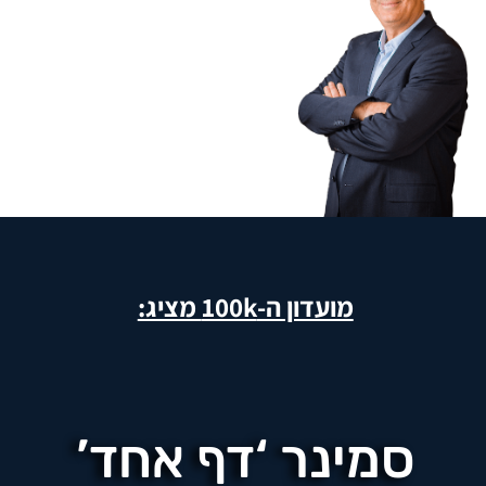
מועדון ה-100k מציג:
סמינר ‘דף אחד’