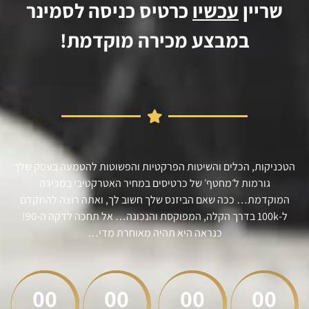
שריין
עכשיו
כרטיס כניסה לסמינר
במבצע מכירה מוקדמת!
הטכניקות, הכלים והשיטות הפרקטיות והפשוטות להטמעה בעסק שלך
גורמות ל׳מחטף׳ של כרטיסים במחיר האטרקטיבי במכירה
המוקדמת… ככה שאם הביזנס שלך חשוב לך, ואתה רוצה להתקדם
ל-100k בדרך הקלה, המפוקסת והנכונה… אל תחכה לדקה ה-90!
כנראה היא תהיה מאוחרת מדי…
00
00
00
00