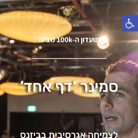
פתח סרגל נגישות
מועדון ה-100k מציג:
סמינר ‘דף אחד’
לצמיחה אגרסיבית בביזנס