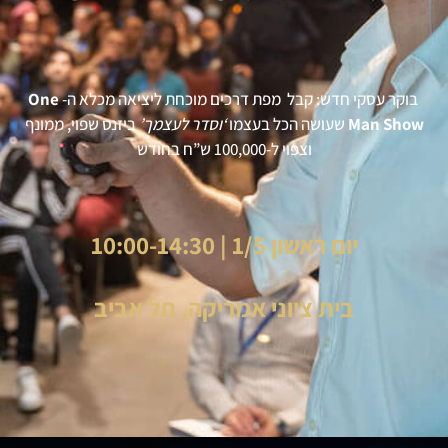
בוקר עסקי חדש: קבל מפת דרכים מוכחת ליציאה מכלא ה-
One
Man Show
שעושה הכל בעצמו
‘וסדר לעצמך’
ביזנס שפוי, ממונף
וצפוי ל-100,000 ש”ח בחודש
יום ראשון 1/5 | 10:00-14:30
בית ציוני אמריקה, תל אביב